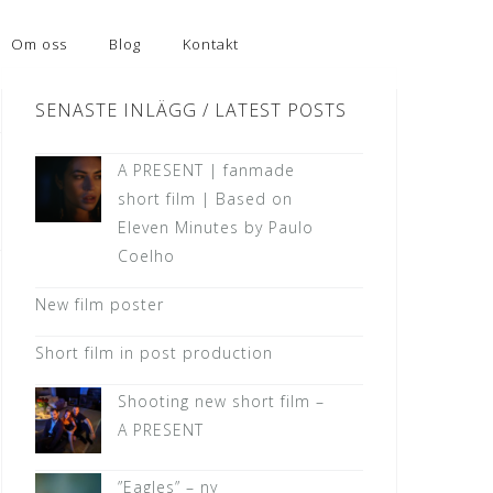
Om oss
Blog
Kontakt
SENASTE INLÄGG / LATEST POSTS
A PRESENT | fanmade
short film | Based on
Eleven Minutes by Paulo
Coelho
New film poster
Short film in post production
Shooting new short film –
A PRESENT
”Eagles” – ny