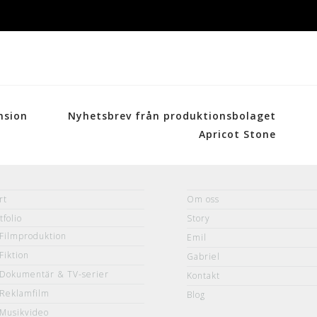
nsion
Nyhetsbrev från produktionsbolaget
Apricot Stone
rt
Om oss
tfolio
Story
Filmproduktion
Emil
Fiktion
Gabriel
Dokumentär & TV-serier
Kontakt
Reklamfilm
Blog
Musikvideo