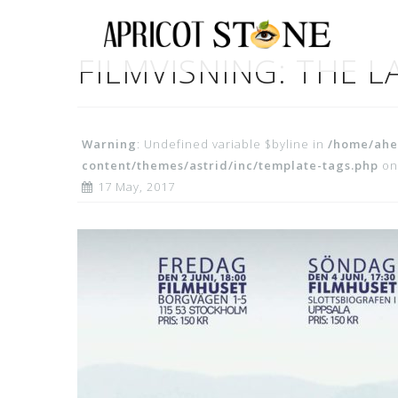
Skip
to
content
FILMVISNING: THE L
Warning
: Undefined variable $byline in
/home/ahe
content/themes/astrid/inc/template-tags.php
on
17 May, 2017