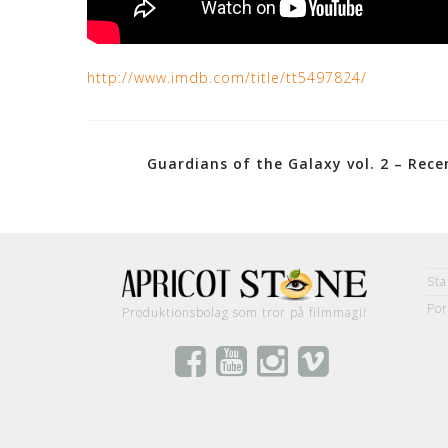
http://www.imdb.com/title/tt5497824/
Post
Guardians of the Galaxy vol. 2 – Rece
navigation
Sta
Por
Produktionsbolag som tror på filmmagi!