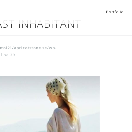
Portfolio
AST INHABITANT
msi21/apricotstone.se/wp-
 line
29