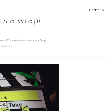
Portfolio
s a wrap!
msi21/apricotstone.se/wp-
 line
29