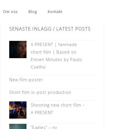
Om oss
Blog
Kontakt
SENASTE INLÄGG / LATEST POSTS
A PRESENT | fanmade
short film | Based on
Eleven Minutes by Paulo
Coelho
New film poster
Short film in post production
Shooting new short film –
A PRESENT
”Eagles” – ny