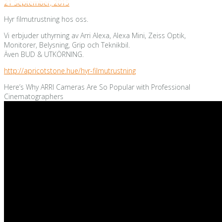
21 September, 2015
Hyr filmutrustning hos oss.
Vi erbjuder uthyrning av Arri Alexa, Alexa Mini, Zeiss Optik,
Monitorer, Belysning, Grip och Teknikbil.
Även BUD & UTKÖRNING.
http://apricotstone.hue/hyr-filmutrustning
Here’s Why ARRI Cameras Are So Popular with Professional
Cinematographers