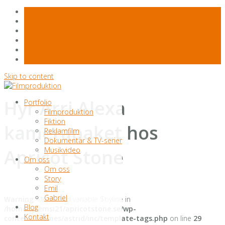
Skip to content
Hyr Arri Alexa
Portfolio
Filmproduktion
Fiktion
kamerapaket hos
Reklamfilm
Dokumentär & TV-serier
Apricot Stone
Musikvideo
Om oss
Om oss
Story
Emil
Gabriel
Warning
: Undefined variable $byline in
Blog
/home/ahemsi21/apricotstone.se/wp-
Kontakt
content/themes/astrid/inc/template-tags.php
on line
29