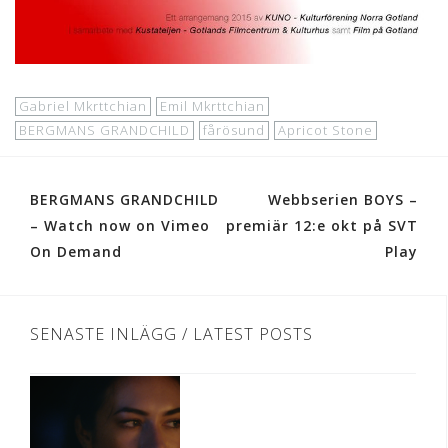
Gabriel Mkrttchian
Emil Mkrttchian
BERGMANS GRANDCHILD
fårösund
Apricot Stone
Post
BERGMANS GRANDCHILD
Webbserien BOYS –
navigation
– Watch now on Vimeo
premiär 12:e okt på SVT
On Demand
Play
SENASTE INLÄGG / LATEST POSTS