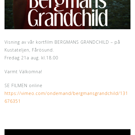
Visning av vår kortfilm BERGMANS GRANDCHILD – på
Kustateljen, Fårösund.
Fredag 21a aug. kl.18.00
Varmt Välkomna!
SE FILMEN online
https://vimeo.com/ondemand/bergmansgrandchild/131
676351