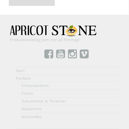
/
Archive
Produktionsbolag som tror på filmmagi!
Start
Portfolio
Filmproduktion
Fiktion
Dokumentär & TV-serier
Reklamfilm
Musikvideo