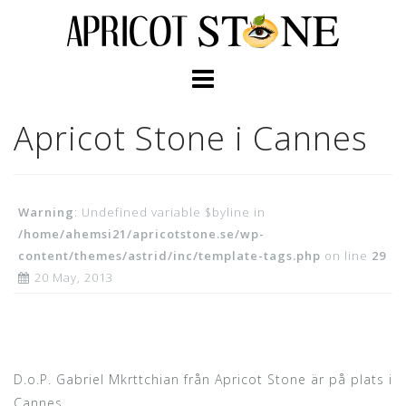
Skip
to
content
Apricot Stone i Cannes
Warning
: Undefined variable $byline in
/home/ahemsi21/apricotstone.se/wp-
content/themes/astrid/inc/template-tags.php
on line
29
20 May, 2013
D.o.P. Gabriel Mkrttchian från Apricot Stone är på plats i
Cannes.