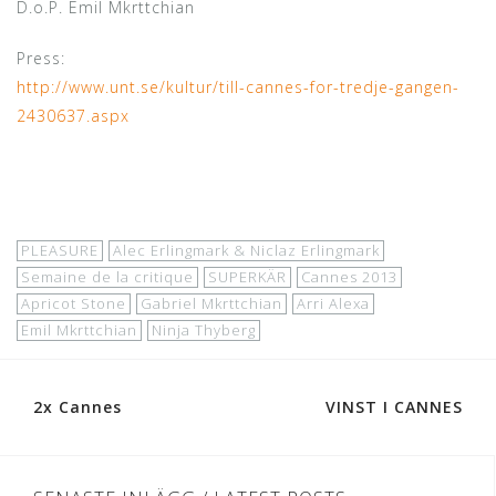
D.o.P. Emil Mkrttchian
Press:
http://www.unt.se/kultur/till-cannes-for-tredje-gangen-
2430637.aspx
PLEASURE
Alec Erlingmark & Niclaz Erlingmark
Semaine de la critique
SUPERKÄR
Cannes 2013
Apricot Stone
Gabriel Mkrttchian
Arri Alexa
Emil Mkrttchian
Ninja Thyberg
Post
2x Cannes
VINST I CANNES
navigation