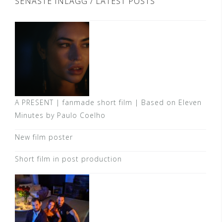
SENASTE INLÄGG / LATEST POSTS
A PRESENT | fanmade short film | Based on Eleven
Minutes by Paulo Coelho
New film poster
Short film in post production