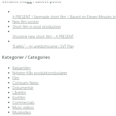
Senaste inlägg / Latest posts
A PRESENT | fanmade short film | Based on Eleven Minutes b
New film poster
Short film in post production
Shooting new short film – A PRESENT
”Eagles” – ny ungdomsserie i SVT Play
Kategorier / Categories
Reklamfilm
Nyheter från produktionsbolaget
Film
Company News
Dokumentär
Långfilm
Kortfilm
Commercials
Music videos
Musikvideo