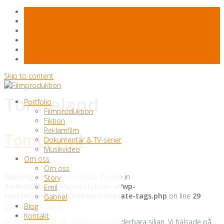
Skip to content
Tomteland
Portfolio
Filmproduktion
Fiktion
Reklamfilm
Tomteland
Dokumentär & TV-serier
Musikvideo
Om oss
Om oss
Warning
: Undefined variable $byline in
Story
/home/ahemsi21/apricotstone.se/wp-
Emil
content/themes/astrid/inc/template-tags.php
on line
29
Gabriel
26 February, 2013
Blog
Kontakt
Apricot Stone är på roadtrip runt underbara siljan. Vi hälsade på