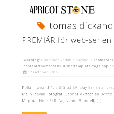
Skip
to
content
tomas dickand
PREMIÄR för web-serien
Warning
: Undefined variable $byline in
/home/ahe
content/themes/astrid/inc/template-tags.php
on
12 October, 2015
Kolla in avsnitt 1, 2 & 3 på SVTplay Serien är s
Malin Idevall Fotograf: Gabriel Mkrttchian B-foto
Mirpour, Nour El Refai, Nanna Blondell, […]