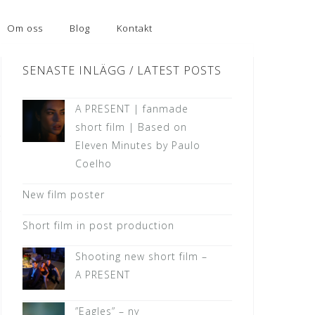
Om oss
Blog
Kontakt
SENASTE INLÄGG / LATEST POSTS
A PRESENT | fanmade
short film | Based on
Eleven Minutes by Paulo
Coelho
New film poster
Short film in post production
Shooting new short film –
A PRESENT
”Eagles” – ny