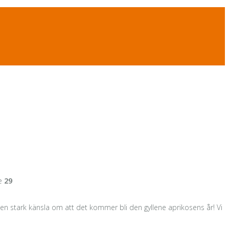
ne
29
en stark känsla om att det kommer bli den gyllene aprikosens år! Vi