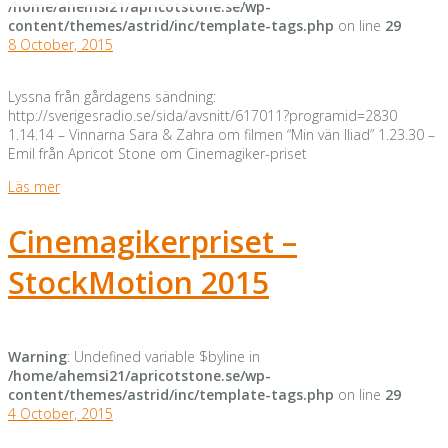
/home/ahemsi21/apricotstone.se/wp-
content/themes/astrid/inc/template-tags.php
on line
29
8 October, 2015
Lyssna från gårdagens sändning:
http://sverigesradio.se/sida/avsnitt/617011?programid=2830
1.14.14 – Vinnarna Sara & Zahra om filmen “Min vän Iliad” 1.23.30 –
Emil från Apricot Stone om Cinemagiker-priset
Läs mer
Cinemagikerpriset –
StockMotion 2015
Warning
: Undefined variable $byline in
/home/ahemsi21/apricotstone.se/wp-
content/themes/astrid/inc/template-tags.php
on line
29
4 October, 2015