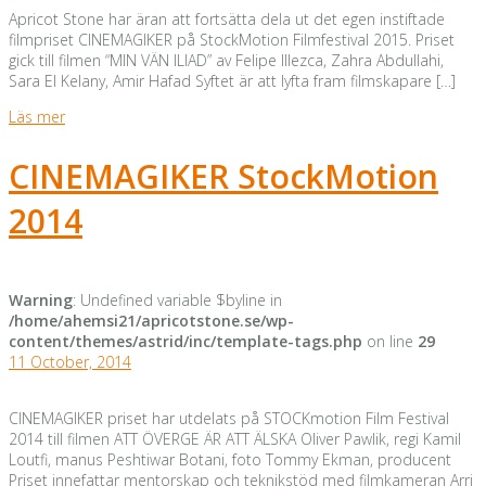
Apricot Stone har äran att fortsätta dela ut det egen instiftade
filmpriset CINEMAGIKER på StockMotion Filmfestival 2015. Priset
gick till filmen “MIN VÄN ILIAD” av Felipe Illezca, Zahra Abdullahi,
Sara El Kelany, Amir Hafad Syftet är att lyfta fram filmskapare […]
Läs mer
CINEMAGIKER StockMotion
2014
Warning
: Undefined variable $byline in
/home/ahemsi21/apricotstone.se/wp-
content/themes/astrid/inc/template-tags.php
on line
29
11 October, 2014
CINEMAGIKER priset har utdelats på STOCKmotion Film Festival
2014 till filmen ATT ÖVERGE ÄR ATT ÄLSKA Oliver Pawlik, regi Kamil
Loutfi, manus Peshtiwar Botani, foto Tommy Ekman, producent
Priset innefattar mentorskap och teknikstöd med filmkameran Arri