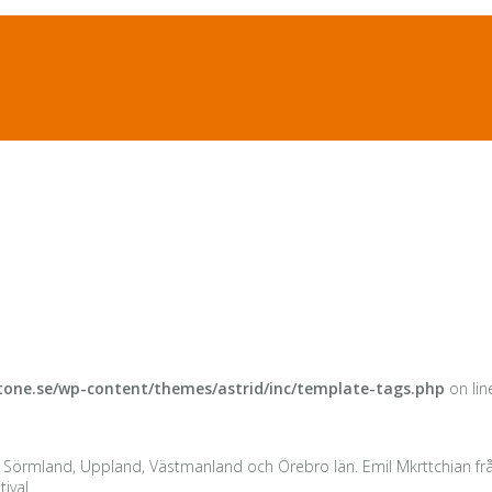
one.se/wp-content/themes/astrid/inc/template-tags.php
on li
, Sörmland, Uppland, Västmanland och Örebro län. Emil Mkrttchian frå
ival.