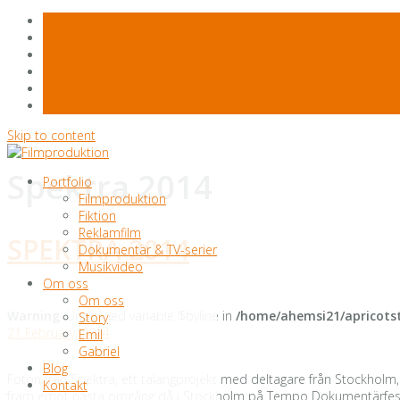
Skip to content
Spektra 2014
Portfolio
Filmproduktion
Fiktion
Reklamfilm
SPEKTRA 2014
Dokumentär & TV-serier
Musikvideo
Om oss
Om oss
Warning
: Undefined variable $byline in
/home/ahemsi21/apricotst
Story
21 February, 2014
Emil
Gabriel
Blog
Foton från Spektra, ett talangprojekt med deltagare från Stockholm
Kontakt
fram emot nästa omgång då i Stockholm på Tempo Dokumentärfest