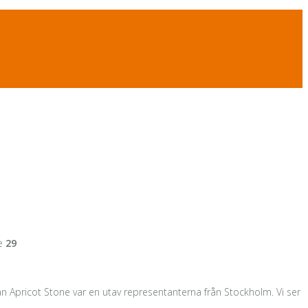
ne
29
n Apricot Stone var en utav representanterna från Stockholm. Vi ser