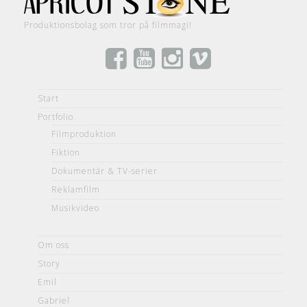
Produktionsbolag som tror på filmmagi!
Start
Portfolio
Filmproduktion
Fiktion
Dokumentär & TV-serier
Reklamfilm
Musikvideo
Om oss
Story
Emil
Gabriel