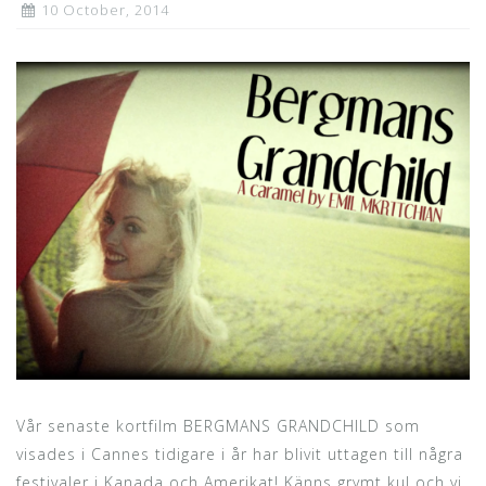
10 October, 2014
Vår senaste kortfilm BERGMANS GRANDCHILD som
visades i Cannes tidigare i år har blivit uttagen till några
festivaler i Kanada och Amerikat! Känns grymt kul och vi