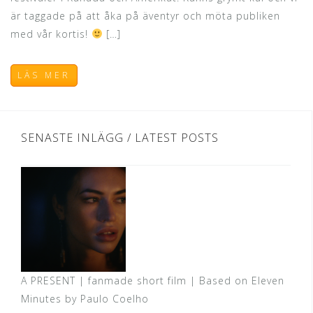
är taggade på att åka på äventyr och möta publiken
med vår kortis!
[…]
LÄS MER
SENASTE INLÄGG / LATEST POSTS
A PRESENT | fanmade short film | Based on Eleven
Minutes by Paulo Coelho