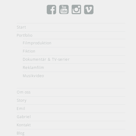
Start
Portfolio
Filmproduktion
Fiktion
Dokumentär & TV-serier
Reklamfilm
Musikvideo
Om oss
Story
Emil
Gabriel
Kontakt
Blog