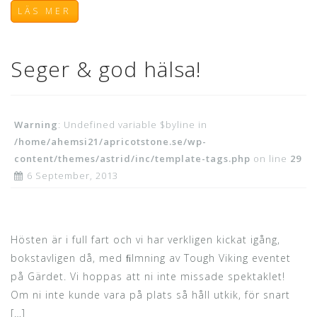
LÄS MER
Seger & god hälsa!
Warning
: Undefined variable $byline in
/home/ahemsi21/apricotstone.se/wp-
content/themes/astrid/inc/template-tags.php
on line
29
6 September, 2013
Hösten är i full fart och vi har verkligen kickat igång,
bokstavligen då, med ﬁlmning av Tough Viking eventet
på Gärdet. Vi hoppas att ni inte missade spektaklet!
Om ni inte kunde vara på plats så håll utkik, för snart
[…]