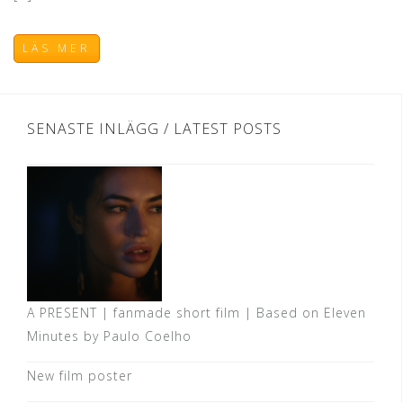
LÄS MER
SENASTE INLÄGG / LATEST POSTS
A PRESENT | fanmade short film | Based on Eleven
Minutes by Paulo Coelho
New film poster