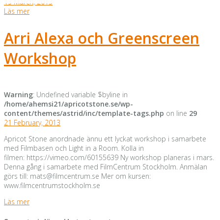
13 March, 2013
Läs mer
Arri Alexa och Greenscreen
Workshop
Warning
: Undefined variable $byline in
/home/ahemsi21/apricotstone.se/wp-
content/themes/astrid/inc/template-tags.php
on line
29
21 February, 2013
Apricot Stone anordnade ännu ett lyckat workshop i samarbete
med Filmbasen och Light in a Room. Kolla in
filmen: https://vimeo.com/60155639 Ny workshop planeras i mars.
Denna gång i samarbete med FilmCentrum Stockholm. Anmälan
görs till: mats@filmcentrum.se Mer om kursen:
www.filmcentrumstockholm.se
Läs mer