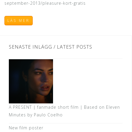
september-2013/pleasure-kort-gratis
LÄS MER
SENASTE INLÄGG / LATEST POSTS
A PRESENT | fanmade short film | Based on Eleven
Minutes by Paulo Coelho
New film poster