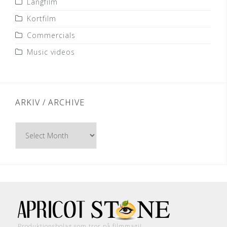
Långfilm
Kortfilm
Commercials
Music videos
ARKIV / ARCHIVE
Arkiv
/
Archive
Produktionsbolag som tror på filmmagi!