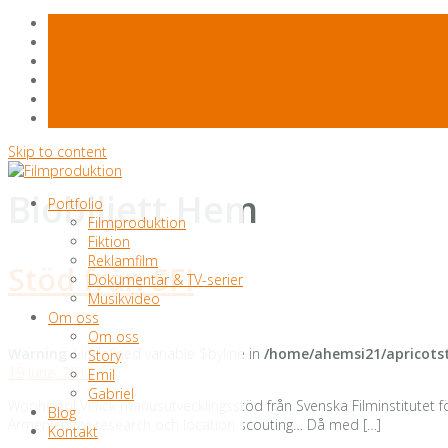
Skip to content
Biobiljett Hem
Portfolio
Filmproduktion
Fiktion
Reklamfilm
Stöd från SFI
Dokumentär & TV-serier
Musikvideo
Om oss
Om oss
Warning
: Undefined variable $byline in
/home/ahemsi21/apricotst
Story
19 June, 2013
Emil
Gabriel
Woohooo! Vi fick manusutvecklingsstöd från Svenska Filminstitutet för
Blog
Armenien för research och location scouting… Då med […]
Kontakt