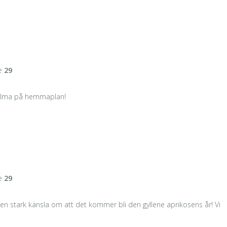
ne
29
vi filma på hemmaplan!
ne
29
en stark känsla om att det kommer bli den gyllene aprikosens år! Vi