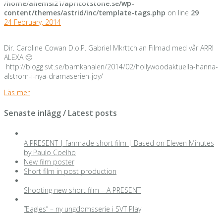
/home/ahemsi21/apricotstone.se/wp-
content/themes/astrid/inc/template-tags.php
on line
29
24 February, 2014
Dir. Caroline Cowan D.o.P. Gabriel Mkrttchian Filmad med vår ARRI
ALEXA 🙂
http://blogg.svt.se/barnkanalen/2014/02/hollywoodaktuella-hanna-
alstrom-i-nya-dramaserien-joy/
Läs mer
Senaste inlägg / Latest posts
A PRESENT | fanmade short film | Based on Eleven Minutes
by Paulo Coelho
New film poster
Short film in post production
Shooting new short film – A PRESENT
”Eagles” – ny ungdomsserie i SVT Play