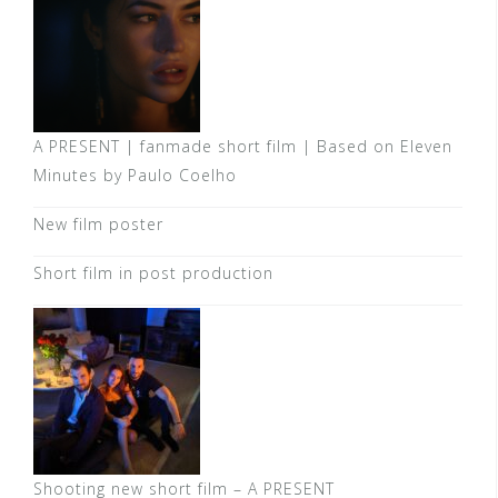
A PRESENT | fanmade short film | Based on Eleven
Minutes by Paulo Coelho
New film poster
Short film in post production
Shooting new short film – A PRESENT