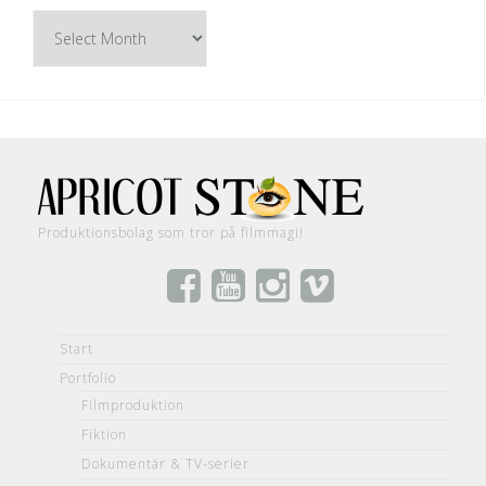
Arkiv
/
Archive
Produktionsbolag som tror på filmmagi!
Start
Portfolio
Filmproduktion
Fiktion
Dokumentär & TV-serier