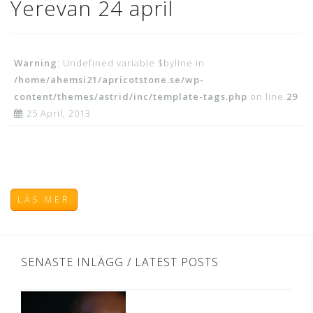
Yerevan 24 april
Warning
: Undefined variable $byline in
/home/ahemsi21/apricotstone.se/wp-
content/themes/astrid/inc/template-tags.php
on line
29
25 April, 2013
LÄS MER
SENASTE INLÄGG / LATEST POSTS