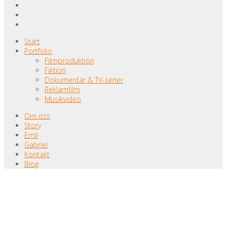
Start
Portfolio
Filmproduktion
Fiktion
Dokumentär & TV-serier
Reklamfilm
Musikvideo
Om oss
Story
Emil
Gabriel
Kontakt
Blog