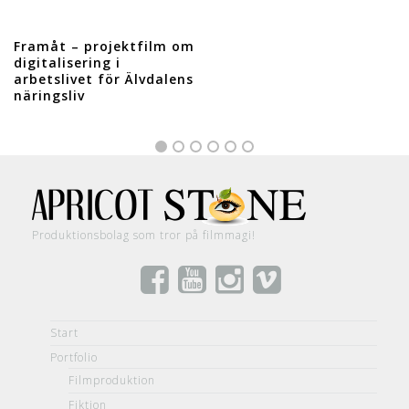
Framåt – projektfilm om
digitalisering i
arbetslivet för Älvdalens
näringsliv
Produktionsbolag som tror på filmmagi!
Start
Portfolio
Filmproduktion
Fiktion