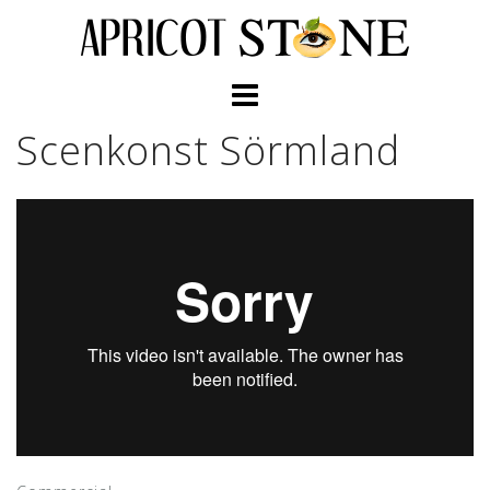
Skip
to
content
Scenkonst Sörmland