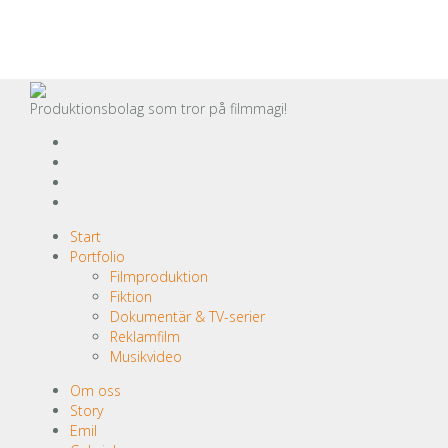
Framåt – projektfilm om
digitalisering i arbetslivet för
Älvdalens näringsliv
Produktionsbolag som tror på filmmagi!
Start
Portfolio
Filmproduktion
Fiktion
Dokumentär & TV-serier
Reklamfilm
Support Armenia Fund SE – Presentationsfilm
Musikvideo
Feb 2021
Om oss
Story
Support Armenia Fund SE –
Emil
Presentationsfilm