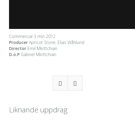
Commercial 3 min 2012
Producer
Apricot Stone, Elias Wåhlund
Director
Emil Mkrttchian
D.o.P
Gabriel Mkrttchian
Liknande uppdrag
Framåt – projektfilm om digitalisering i arbetslivet för
Älvdalens näringsliv
Aug 2022