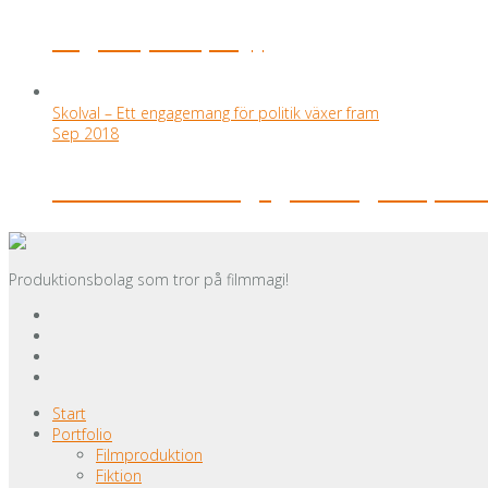
Eagles (SVT play)
Skolval – Ett engagemang för politik växer fram
Sep 2018
Skolval – Ett engagemang för polit
Produktionsbolag som tror på filmmagi!
Start
Portfolio
Filmproduktion
Fiktion