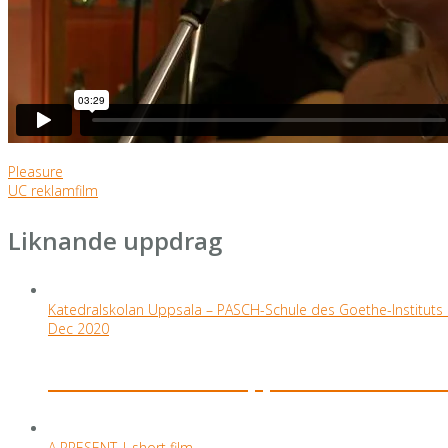
Pleasure
UC reklamfilm
Liknande uppdrag
Katedralskolan Uppsala – PASCH-Schule des Goethe-Institut
Dec 2020
Katedralskolan Uppsala – PASCH-S
A PRESENT | short film