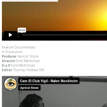
Feature Documentary
In Production
Producer
Apricot Stone
Director
Emil Mkrttchian
D.o.P
Emil Mkrttchian
Editor
Thomas Holéwa SFK