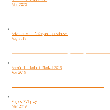
Mar 2020
A PRESENT | short film
Advokat Mark Safaryan – Juristhuset
Aug 2019
Advokat Mark Safaryan – Juristhu
Anmäl din skola till Skolval 2019
Apr 2019
Anmäl din skola till Skolval 2019
Eagles (SVT play)
Mar 2019