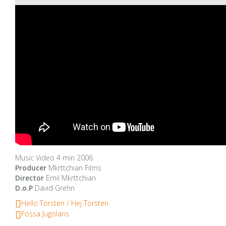
Music Video 4 min 2006
Producer
Mkrttchian Films
Director
Emil Mkrttchian
D.o.P
David Grehn
Hello Torsten / Hej Torsten
Fossa Jugolaris