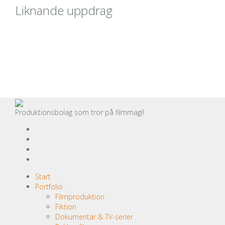
Liknande uppdrag
Katedralskolan Uppsala – PASCH-Schule des Goethe-
Instituts Schweden
Dec 2020
Katedralskolan Uppsala –
PASCH-Schule des Goethe-
Instituts Schweden
Produktionsbolag som tror på filmmagi!
Start
Portfolio
Filmproduktion
Fiktion
Dokumentär & TV-serier