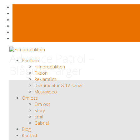
Skip
Advance Patrol –
to
Portfolio
content
Blågula Färger
Filmproduktion
Fiktion
Reklamfilm
Dokumentär & TV-serier
Musikvideo
Om oss
Om oss
Story
Emil
Gabriel
Blog
Kontakt