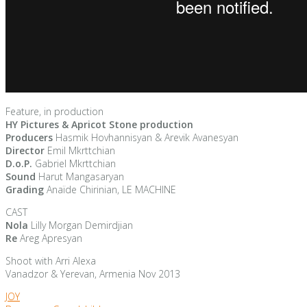
Feature, in production
HY Pictures & Apricot Stone production
Producers
Hasmik Hovhannisyan & Arevik Avanesyan
Director
Emil Mkrttchian
D.o.P.
Gabriel Mkrttchian
Sound
Harut Mangasaryan
Grading
Anaïde Chirinian, LE MACHINE
CAST
Nola
Lilly Morgan Demirdjian
Re
Areg Apresyan
Shoot with Arri Alexa
Vanadzor & Yerevan, Armenia Nov 2013
JOY