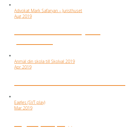
Advokat Mark Safaryan – Juristhuset
Aug 2019
Advokat Mark Safaryan –
Juristhuset
Anmäl din skola till Skolval 2019
Apr 2019
Anmäl din skola till Skolval 2019
Eagles (SVT play)
Mar 2019
Eagles (SVT play)