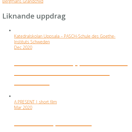
Bergmans Grandchild
Liknande uppdrag
Katedralskolan Uppsala – PASCH-Schule des Goethe-
Instituts Schweden
Dec 2020
Katedralskolan Uppsala – PASCH-
Schule des Goethe-Instituts
Schweden
A PRESENT | short film
Mar 2020
A PRESENT | short film