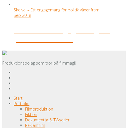
Skolval – Ett engagemang för politik växer fram
Sep 2018
Skolval – Ett engagemang för
politik växer fram
Produktionsbolag som tror på filmmagi!
Start
Portfolio
Filmproduktion
Fiktion
Dokumentär & TV-serier
Reklamfilm