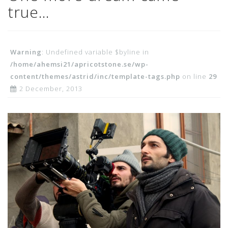
true…
Warning
: Undefined variable $byline in
/home/ahemsi21/apricotstone.se/wp-
content/themes/astrid/inc/template-tags.php
on line
29
2 December, 2013